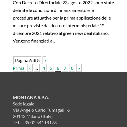
Con Decreto Direttoriale 23 agosto 2022 sono state
definite le condizioni di finanziamento e le
procedure attuative per la prima applicazione delle
misure previste dal decreto interministeriale 1°
dicembre 2021 relativo al green new deal italiano.
Vengono finanziati a...
Pagina 6 di 8
«
Prima
«
...
4
5
6
7
8
»
MONTANA S.P.A.
Sede legale:
Via Angelo Carlo Fumagalli, 6
20143 Milano (Italy)
TEL.
+39 02 54118173