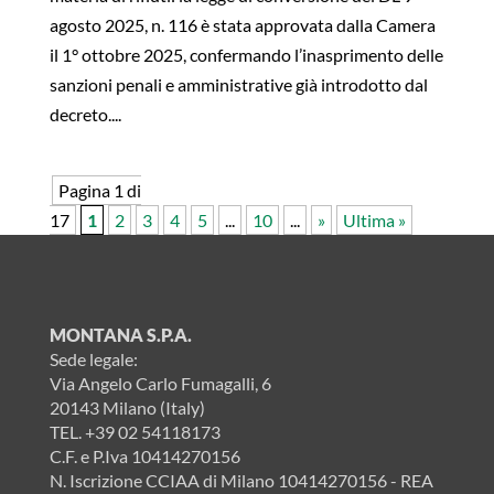
agosto 2025, n. 116 è stata approvata dalla Camera
il 1° ottobre 2025, confermando l’inasprimento delle
sanzioni penali e amministrative già introdotto dal
decreto....
Pagina 1 di
17
1
2
3
4
5
...
10
...
»
Ultima »
MONTANA S.P.A.
Sede legale:
Via Angelo Carlo Fumagalli, 6
20143 Milano (Italy)
TEL.
+39 02 54118173
C.F. e P.Iva 10414270156
N. Iscrizione CCIAA di Milano 10414270156 - REA