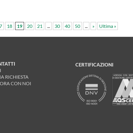
.
7
18
19
20
21
...
30
40
50
...
»
Ultima »
NTATTI
CERTIFICAZIONI
I
IA RICHIESTA
ORA CON NOI