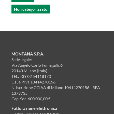
Non categorizzato
MONTANA S.P.A.
Sede legale:
Via Angelo Carlo Fumagalli, 6
20143 Milano (Italy)
TEL.
+39 02 54118173
C.F. e P.Iva 10414270156
N. Iscrizione CCIAA di Milano 10414270156 - REA
1373735
Cap. Soc. 600.000,00 €
Fatturazione elettronica
Codice univoco: SUBM70N