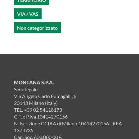
VIA / VAS
Non categorizzato
MONTANA S.P.A.
Sede legale:
Via Angelo Carlo Fumagalli, 6
20143 Milano (Italy)
TEL.
+39 02 54118173
C.F. e P.Iva 10414270156
N. Iscrizione CCIAA di Milano 10414270156 - REA
1373735
Cap. Soc. 600.000,00 €