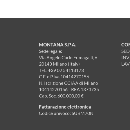
MONTANA S.P.A.
CO
Sede legale:
SED
Via Angelo Carlo Fumagalli, 6
INV
20143 Milano (Italy)
LAV
TEL.
+39 02 54118173
C.F. e P.Iva 10414270156
N. Iscrizione CCIAA di Milano
10414270156 - REA 1373735
Cap. Soc. 600.000,00 €
Fatturazione elettronica
Codice univoco: SUBM70N