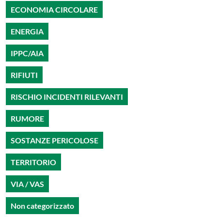
ECONOMIA CIRCOLARE
ENERGIA
IPPC/AIA
RIFIUTI
RISCHIO INCIDENTI RILEVANTI
RUMORE
SOSTANZE PERICOLOSE
TERRITORIO
VIA / VAS
Non categorizzato