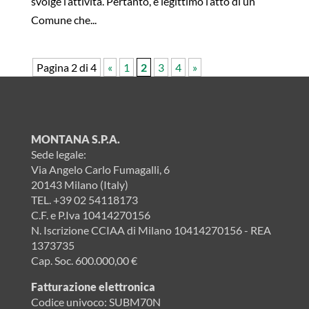
svolge l’attività. Pertanto, è legittimo l’atto di un
Comune che...
Pagina 2 di 4
«
1
2
3
4
»
MONTANA S.P.A.
Sede legale:
Via Angelo Carlo Fumagalli, 6
20143 Milano (Italy)
TEL.
+39 02 54118173
C.F. e P.Iva 10414270156
N. Iscrizione CCIAA di Milano 10414270156 - REA
1373735
Cap. Soc. 600.000,00 €
Fatturazione elettronica
Codice univoco: SUBM70N