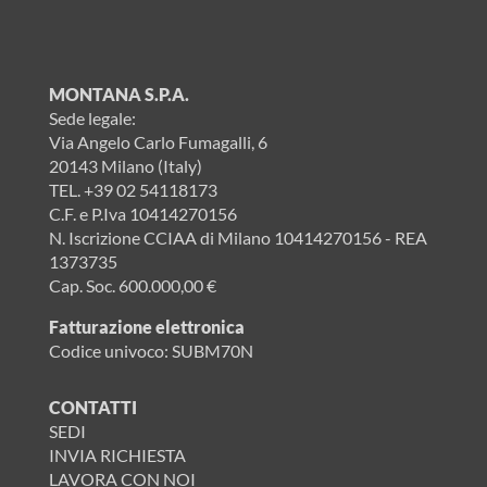
MONTANA S.P.A.
Sede legale:
Via Angelo Carlo Fumagalli, 6
20143 Milano (Italy)
TEL.
+39 02 54118173
C.F. e P.Iva 10414270156
N. Iscrizione CCIAA di Milano 10414270156 - REA
1373735
Cap. Soc. 600.000,00 €
Fatturazione elettronica
Codice univoco: SUBM70N
CONTATTI
SEDI
INVIA RICHIESTA
LAVORA CON NOI